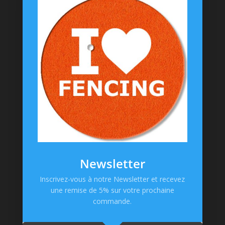
Coussinets Personnalisés
Textiles
T-shirts
Chaussettes
Goodies
Informations
Messagerie Facebook
Contacts
Mentions Légales
CGV
Newsletter
Politique de confidentialité
Inscrivez-vous à notre Newsletter et recevez
une remise de 5% sur votre prochaine
Paiement en ligne
commande.