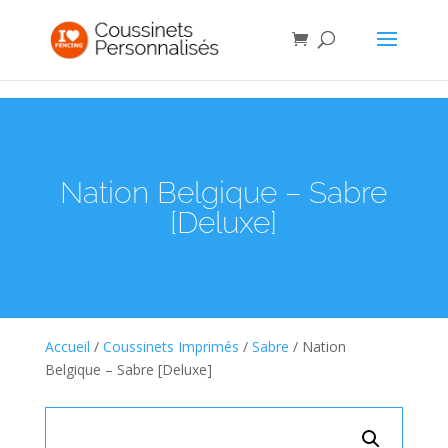
Nation Belgique – Sabre
[Deluxe]
Accueil
/
Coussinets Imprimés
/
Sabre
/ Nation
Belgique – Sabre [Deluxe]