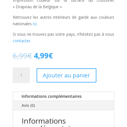
Impression couleur sur la surface du coussinet
« Drapeau de la Belgique »
Retrouvez les autres intérieurs de garde aux couleurs
nationales
ici
.
Si vous ne trouvez pas votre pays, n’hésitez pas à nous
contacter
.
Le
Le
6,99
€
4,99
€
prix
prix
initial
actuel
quantité
était :
est :
Ajouter au panier
de
6,99€.
4,99€.
Nation
Belgique
Informations complémentaires
-
Sabre
Avis (0)
[Deluxe]
Informations