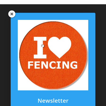
Catégories de produits
Coussinets Personnalisés
Textiles
T-shirts
Chaussettes
Goodies
Informations
Messagerie Facebook
Contacts
Mentions Légales
CGV
Newsletter
Politique de confidentialité