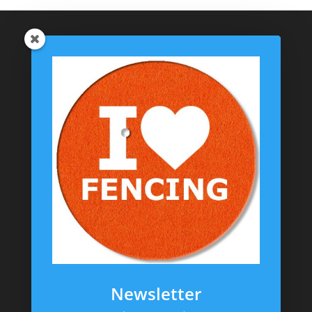
Catégories de produits
Coussinets Personnalisés
Textiles
T-shirts
Chaussettes
Goodies
Informations
Messagerie Facebook
Contacts
Mentions Légales
CGV
Newsletter
Politique de confidentialité