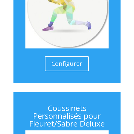
Configurer
Coussinets
Personnalisés pour
Fleuret/Sabre Deluxe