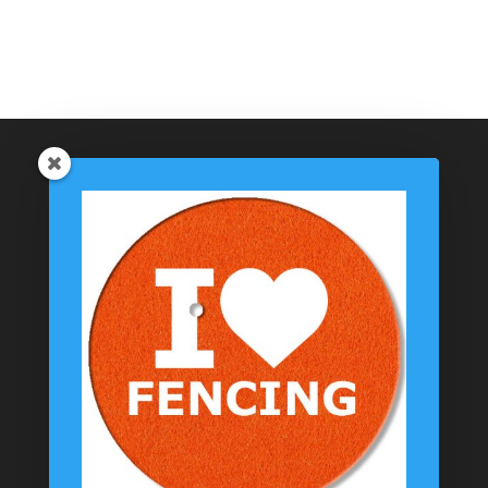
initial
actuel
était :
est :
6,99€.
4,99€.
Catégories de produits
Coussinets Personnalisés
Textiles
T-shirts
Chaussettes
Goodies
Informations
Messagerie Facebook
Contacts