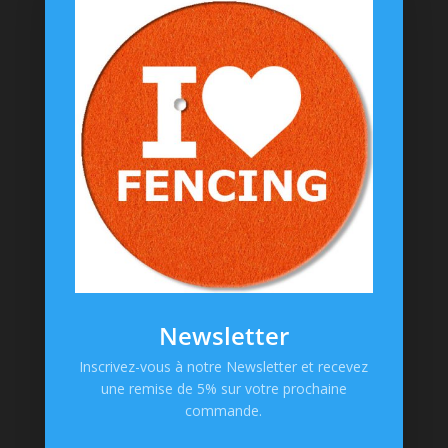
Coussinets Personnalisés
Textiles
T-shirts
Chaussettes
Goodies
Informations
Messagerie Facebook
Contacts
Mentions Légales
CGV
Newsletter
Politique de confidentialité
Inscrivez-vous à notre Newsletter et recevez
une remise de 5% sur votre prochaine
Paiement en ligne
commande.