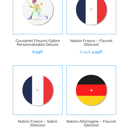
Coussinet Fleuret/Sabre
Nation France – Fleuret
Personnalisable Deluxe
[Deluxe]
Le
Le
8,99
€
6,99
€
4,99
€
prix
prix
initial
actuel
était :
est :
6,99€.
4,99€.
Nation France – Sabre
Nation Allemagne – Fleuret
[Deluxe]
[Deluxe]