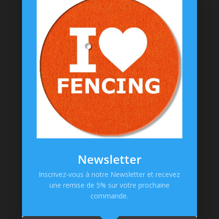
Coussinets Personnalisés
Textiles
T-shirts
Chaussettes
Goodies
Informations
Messagerie Facebook
Contacts
Mentions Légales
CGV
Newsletter
Politique de confidentialité
Inscrivez-vous à notre Newsletter et recevez
une remise de 5% sur votre prochaine
Paiement en ligne
commande.