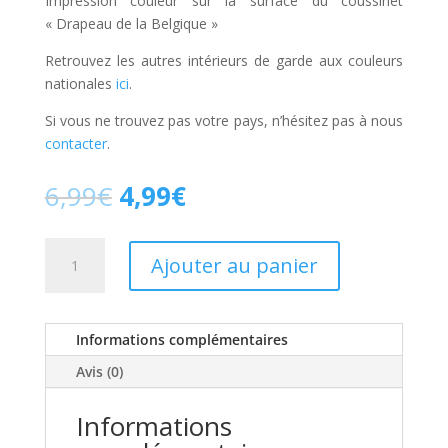
Impression couleur sur la surface du coussinet
« Drapeau de la Belgique »
Retrouvez les autres intérieurs de garde aux couleurs
nationales
ici
.
Si vous ne trouvez pas votre pays, n’hésitez pas à nous
contacter
.
Le
Le
6,99
€
4,99
€
prix
prix
initial
actuel
quantité
était :
est :
Ajouter au panier
de
6,99€.
4,99€.
Nation
Belgique
Informations complémentaires
–
Fleuret
Avis (0)
[Deluxe]
Informations