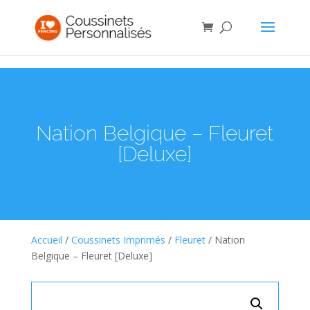
Nation Belgique – Fleuret
[Deluxe]
Accueil
/
Coussinets Imprimés
/
Fleuret
/ Nation
Belgique – Fleuret [Deluxe]