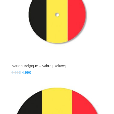
Nation Belgique – Sabre [Deluxe]
Le
Le
6,99
€
4,99
€
prix
prix
initial
actuel
était :
est :
6,99€.
4,99€.