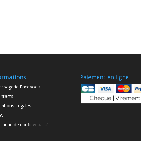
ormations
Paiement en ligne
ssagerie Facebook
ntacts
ntions Légales
GV
litique de confidentialité