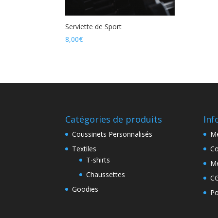
Serviette de Sport
8,00
€
Catégories de produits
Inf
Coussinets Personnalisés
Me
Textiles
Co
T-shirts
Me
Chaussettes
C
Goodies
Po