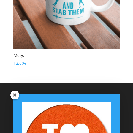
Mugs
12,00
€
Catégories de produits
Coussinets Personnalisés
Textiles
T-shirts
Chaussettes