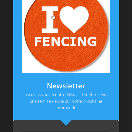
T-shirts
Chaussettes
Goodies
Informations
Messagerie Facebook
Contacts
Mentions Légales
CGV
Newsletter
Politique de confidentialité
Inscrivez-vous à notre Newsletter et recevez
une remise de 5% sur votre prochaine
Paiement en ligne
commande.