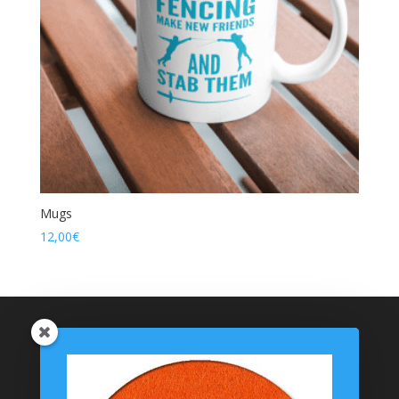
Mugs
12,00
€
Catégories de produits
Coussinets Personnalisés
Textiles