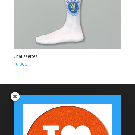
Chaussettes
16,00
€
Catégories de produits
Coussinets Personnalisés
Textiles
T-shirts
Chaussettes