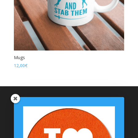
Mugs
12,00
€
Catégories de produits
Coussinets Personnalisés
Textiles
T-shirts
Chaussettes