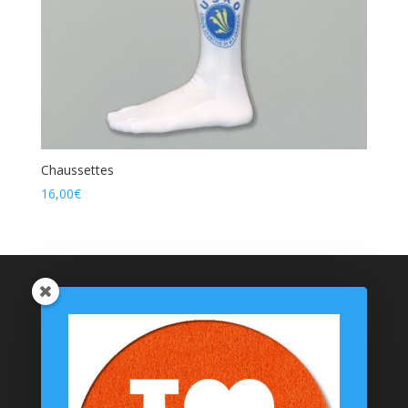
Chaussettes
16,00
€
Catégories de produits
Coussinets Personnalisés
Textiles
T-shirts
Chaussettes