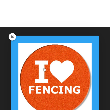
initial
actuel
était :
est :
7,99€.
5,99€.
Catégories de produits
Coussinets Personnalisés
Textiles
T-shirts
Chaussettes
Goodies
Informations
Messagerie Facebook
Contacts