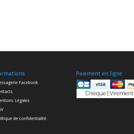
ormations
Paiement en ligne
ssagerie Facebook
ntacts
ntions Légales
GV
litique de confidentialité