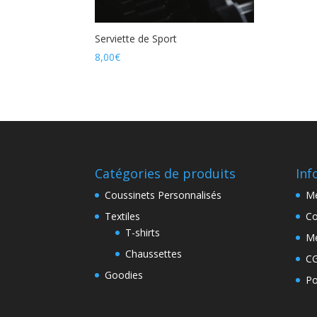
Serviette de Sport
8,00
€
Catégories de produits
Inf
Coussinets Personnalisés
Me
Textiles
Co
T-shirts
Me
Chaussettes
C
Goodies
Po