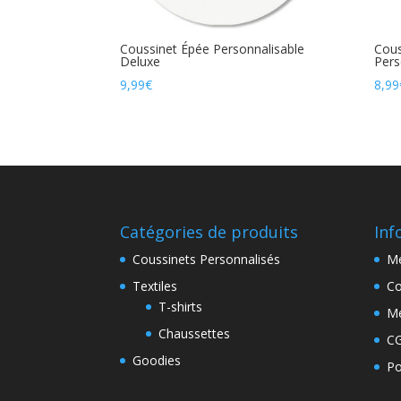
Coussinet Épée Personnalisable
Cous
Deluxe
Pers
9,99
€
8,99
Catégories de produits
Inf
Coussinets Personnalisés
Me
Textiles
Co
T-shirts
Me
Chaussettes
C
Goodies
Po